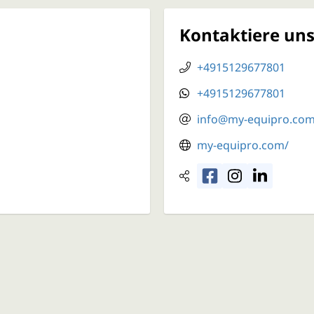
Kontaktiere un
+4915129677801
+4915129677801
info@my-equipro.co
my-equipro.com/